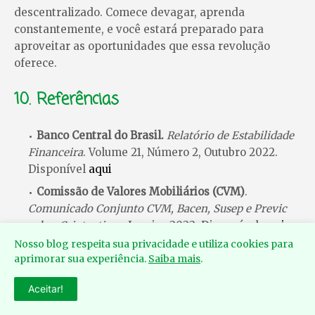
descentralizado. Comece devagar, aprenda
constantemente, e você estará preparado para
aproveitar as oportunidades que essa revolução
oferece.
10. Referências
Banco Central do Brasil
.
Relatório de Estabilidade
Financeira
. Volume 21, Número 2, Outubro 2022.
Disponível
aqui
Comissão de Valores Mobiliários (CVM)
.
Comunicado Conjunto CVM, Bacen, Susep e Previc
sobre Criptoativos
. Janeiro 2022. Disponível
aqui
Nosso blog respeita sua privacidade e utiliza cookies para
Receita Federal do Brasil
.
Instrução Normativa
aprimorar sua experiência.
Saiba mais
.
RFB nº 1.888/2019 - Declaração de operações com
criptoativos
. Disponível
aqui
Aceitar!
Instituto Brasileiro de Geografia e Estatística