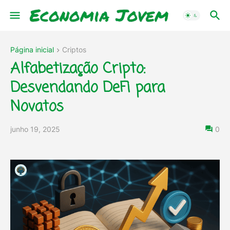
Página inicial
Criptos
Alfabetização Cripto:
Desvendando DeFi para
Novatos
junho 19, 2025
0