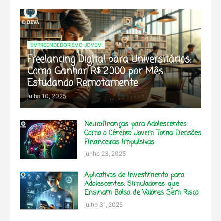
EMPREENDEDORISMO JOVEM
Freelancing Digital para Universitários:
Como Ganhar R$ 2.000 por Mês
Estudando Remotamente
julho 10, 2025
Neurofinanças para Adolescentes:
Como o Cérebro Jovem Toma Decisões
Financeiras Impulsivas
junho 23, 2025
Aplicativos de Investimento para
Adolescentes: Simuladores que
Ensinam Bolsa de Valores Sem Risco
julho 31, 2025