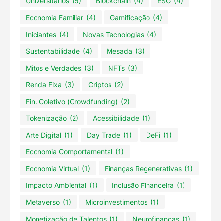
Universitários
(5)
Blockchain
(4)
ESG
(4)
Economia Familiar
(4)
Gamificação
(4)
Iniciantes
(4)
Novas Tecnologias
(4)
Sustentabilidade
(4)
Mesada
(3)
Mitos e Verdades
(3)
NFTs
(3)
Renda Fixa
(3)
Criptos
(2)
Fin. Coletivo (Crowdfunding)
(2)
Tokenização
(2)
Acessibilidade
(1)
Arte Digital
(1)
Day Trade
(1)
DeFi
(1)
Economia Comportamental
(1)
Economia Virtual
(1)
Finanças Regenerativas
(1)
Impacto Ambiental
(1)
Inclusão Financeira
(1)
Metaverso
(1)
Microinvestimentos
(1)
Monetização de Talentos
(1)
Neurofinanças
(1)