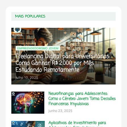
MAIS POPULARES
EMPREENDEDORISMO JOVEM
Freelancing Digital para Universitários:
Como Ganhar R$ 2.000 por Mês
Estudando Remotamente
julho 10, 2025
Neurofinanças para Adolescentes:
Como o Cérebro Jovem Toma Decisões
Financeiras Impulsivas
junho 23, 2025
Aplicativos de Investimento para