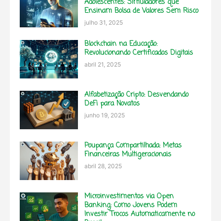
Adolescentes: Simuladores que
Ensinam Bolsa de Valores Sem Risco
julho 31, 2025
Blockchain na Educação:
Revolucionando Certificados Digitais
abril 21, 2025
Alfabetização Cripto: Desvendando
DeFi para Novatos
junho 19, 2025
Poupança Compartilhada: Metas
Financeiras Multigeracionais
abril 28, 2025
Microinvestimentos via Open
Banking: Como Jovens Podem
Investir Trocos Automaticamente no