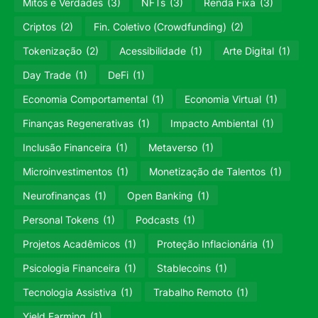
Mitos e Verdades
(3)
NFTs
(3)
Renda Fixa
(3)
Criptos
(2)
Fin. Coletivo (Crowdfunding)
(2)
Tokenização
(2)
Acessibilidade
(1)
Arte Digital
(1)
Day Trade
(1)
DeFi
(1)
Economia Comportamental
(1)
Economia Virtual
(1)
Finanças Regenerativas
(1)
Impacto Ambiental
(1)
Inclusão Financeira
(1)
Metaverso
(1)
Microinvestimentos
(1)
Monetização de Talentos
(1)
Neurofinanças
(1)
Open Banking
(1)
Personal Tokens
(1)
Podcasts
(1)
Projetos Acadêmicos
(1)
Proteção Inflacionária
(1)
Psicologia Financeira
(1)
Stablecoins
(1)
Tecnologia Assistiva
(1)
Trabalho Remoto
(1)
Yield Farming
(1)